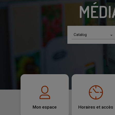
MÉDI
Scenario choices
Catalog
Quick search
All
Catalog
Agenda
Website page
Advanced search
Mon espace
Horaires et accès