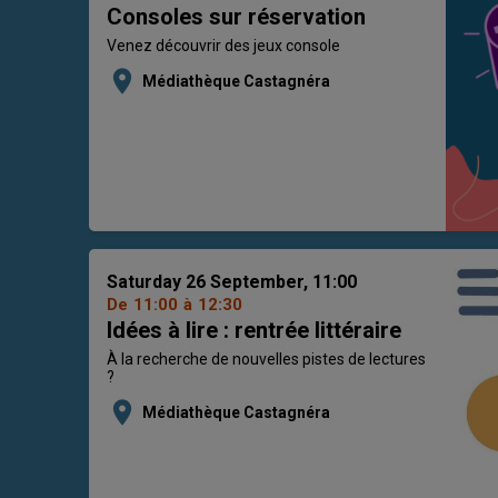
Consoles sur réservation
Venez découvrir des jeux console
location_on
Médiathèque Castagnéra
Saturday 26 September, 11:00
De
11:00
à
12:30
Idées à lire : rentrée littéraire
À la recherche de nouvelles pistes de lectures
?
location_on
Médiathèque Castagnéra