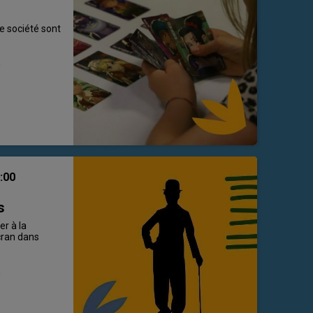
e société sont
a
:00
s
er à la
cran dans
a