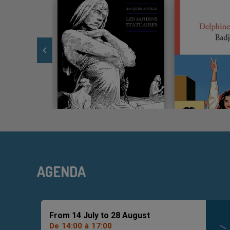
animation
Slide
4
currently
focused
AGENDA
From 14 July to 28 August
De
14:00
à
17:00