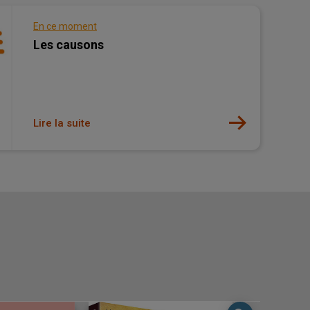
En ce moment
Les causons
Causons B
Le nouveau r
Lire la suite