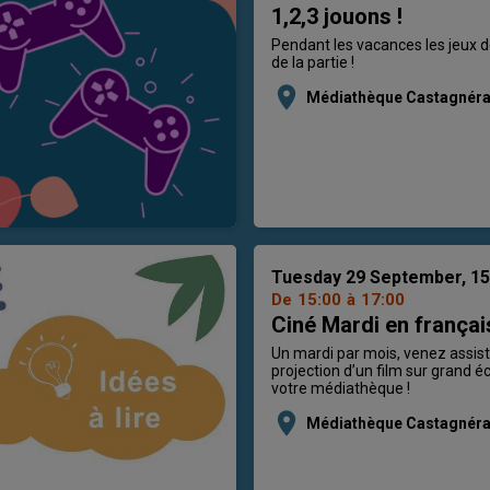
1,2,3 jouons !
Pendant les vacances les jeux d
de la partie !
location_on
Médiathèque Castagnér
Tuesday 29 September, 15
De
15:00
à
17:00
Ciné Mardi en françai
Un mardi par mois, venez assist
projection d’un film sur grand é
votre médiathèque !
location_on
Médiathèque Castagnér